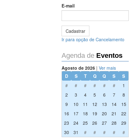
E-mail
Ir para opção de Cancelamento
Agenda de
Eventos
Agosto de 2026
|
Ver mais
D
S
T
Q
Q
S
S
#
#
#
#
#
#
1
2
3
4
5
6
7
8
9
10
11
12
13
14
15
16
17
18
19
20
21
22
23
24
25
26
27
28
29
30
31
#
#
#
#
#